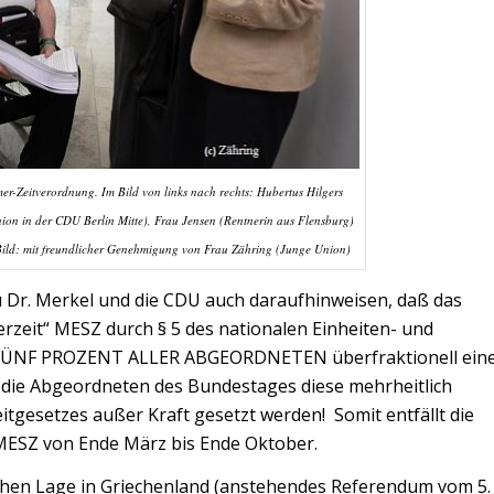
r-Zeitverordnung. Im Bild von links nach rechts: Hubertus Hilgers
-nion in der CDU Berlin Mitte), Frau Jensen (Rentnerin aus Flensburg)
 Bild: mit freundlicher Genehmigung von Frau Zähring (Junge Union)
 Dr. Merkel und die CDU auch daraufhinweisen, daß das
zeit“ MESZ durch § 5 des nationalen Einheiten- und
s FÜNF PROZENT ALLER ABGEORDNETEN überfraktionell ein
die Abgeordneten des Bundestages diese mehrheitlich
tgesetzes außer Kraft gesetzt werden! Somit entfällt die
 MESZ von Ende März bis Ende Oktober.
ischen Lage in Griechenland (anstehendes Referendum vom 5.