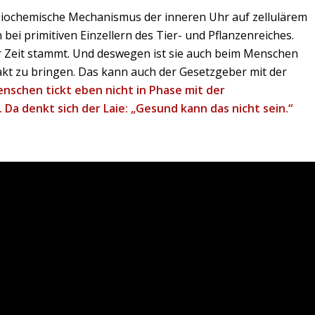
 biochemische Mechanismus der inneren Uhr auf zellulärem
bei primitiven Einzellern des Tier- und Pflanzenreiches.
ter Zeit stammt. Und deswegen ist sie auch beim Menschen
akt zu bringen. Das kann auch der Gesetzgeber mit der
enschen tickt eben nicht in Phase mit der
Da denkt sich der Laie: „Gesund kann das nicht sein.“