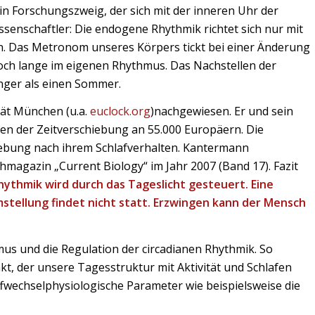
in Forschungszweig, der sich mit der inneren Uhr der
senschaftler: Die endogene Rhythmik richtet sich nur mit
n. Das Metronom unseres Körpers tickt bei einer Änderung
ch lange im eigenen Rhythmus. Das Nachstellen der
änger als einen Sommer.
ät München (u.a.
euclock.org
)nachgewiesen. Er und sein
en der Zeitverschiebung an 55.000 Europäern. Die
hebung nach ihrem Schlafverhalten. Kantermann
hmagazin „Current Biology“ im Jahr 2007 (Band 17). Fazit
ythmik wird durch das Tageslicht gesteuert. Eine
tellung findet nicht statt. Erzwingen kann der Mensch
s und die Regulation der circadianen Rhythmik. So
t, der unsere Tagesstruktur mit Aktivität und Schlafen
ffwechselphysiologische Parameter wie beispielsweise die